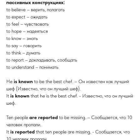
пассивных конструкциях:
to believe – верить, полагать
to expect – ожидать
to feel – чувствовать
to hope – надеяться
to know – знать
to say – говорить
to think – думать
to report – докладывать, сообщать
to understand – понимать
He
is known
to be the best chef. – Он известен как лучший
шеф (Известно, что он лучший шеф).
It
is known
that he is the best chef. - Известно, что он лучший
шеф.
Ten people
are reported
to be missing. – Сообщается, что 10
человек пропали.
It
is reported
that ten people are missing. - Сообщается, что
10 человек пропали.