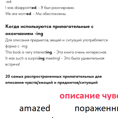
-ed:
I was disappoint
ed
. - Я был разочарован.
We are worri
ed
. - Мы обеспокоены.
Когда используются прилагательные с
окончанием -ing
Для описания предметов, вещей и ситуаций употребляется
форма с -ing:
This book is very interest
ing
. - Эта книга очень интересная.
It was such a surpris
ing
meeting! - Это была удивительная
встреча!
20 самых распространенных прилагательных для
описания чувств/эмоций и предметов/ситуаций