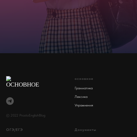
основное
Грамматика
Лексика
Упражнения
© 2022 ProstoEnglishBlog
ОГЭ/ЕГЭ
Документы