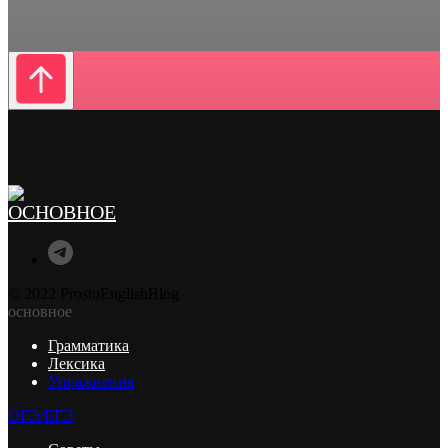
© 2022 ProstoEnglishBlog
основное
Грамматика
Лексика
Упражнения
ОГЭ/ЕГЭ