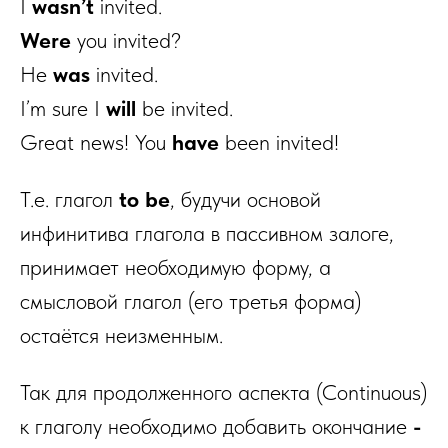
I
wasn’t
invited.
Were
you invited?
He
was
invited.
I’m sure I
will
be invited.
Great news! You
have
been invited!
Т.е. глагол
to be
, будучи основой
инфинитива глагола в пассивном залоге,
принимает необходимую форму, а
смысловой глагол (его третья форма)
остаётся неизменным.
Так для продолженного аспекта (Continuous)
к глаголу необходимо добавить окончание
-