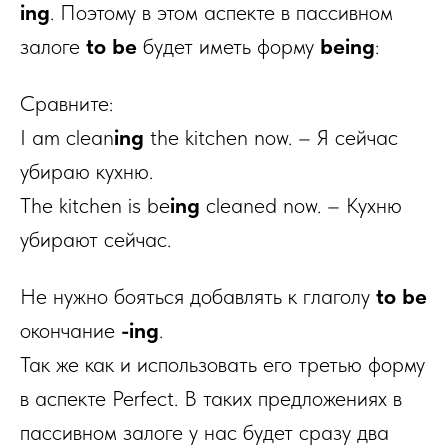
ing
. Поэтому в этом аспекте в пассивном
залоге
to be
будет иметь форму
being
:
Сравните:
I am clean
ing
the kitchen now. – Я сейчас
убираю кухню.
The kitchen is be
ing
cleaned now. – Кухню
убирают сейчас.
Не нужно бояться добавлять к глаголу
to be
окончание
-ing
.
Так же как и использовать его третью форму
в аспекте Perfect. В таких предложениях в
пассивном залоге у нас будет сразу два